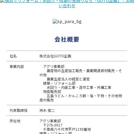
会社概要
社名
株式会社GOTO企画
事業内容
アグリ事業部
農産物の生産加工販売・農業関連資材販売・そ
の他
農業生産法人の経営と運営
建築・リフォーム部
水回り・内装工事・造作工事・外構工事
物産販売部
五島うどん・かんころ餅・塩・干物・その他物
産の販売
代表取締役
持木 俊二
所在地
アグリ事業部
〒276-0017
千葉県八千代市平戸1190番地
建築・リフォーム部