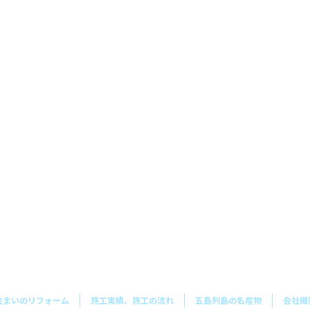
住まいのリフォーム
施工実績、施工の流れ
五島列島の名産物
会社概