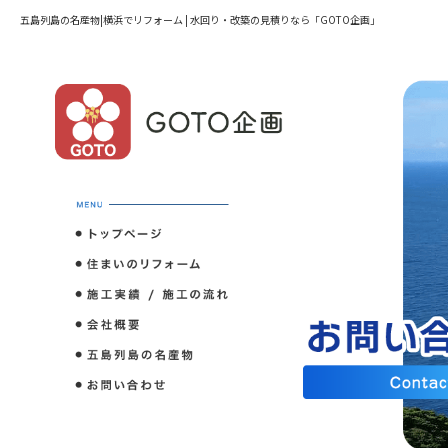
五島列島の名産物|横浜でリフォーム | 水回り・改築の見積りなら「GOTO企画」