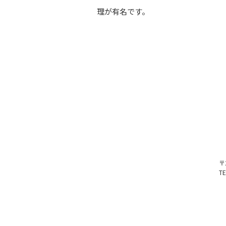
理が有名です。
〒
T